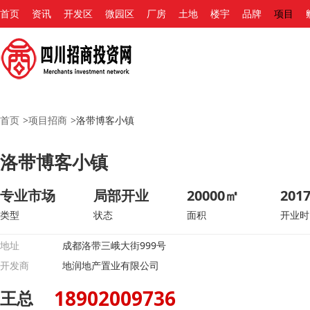
首页
资讯
开发区
微园区
厂房
土地
楼宇
品牌
项目
首页
>
项目招商
>
洛带博客小镇
洛带博客小镇
专业市场
局部开业
20000㎡
2017
类型
状态
面积
开业时
地址
成都洛带三峨大街999号
开发商
地润地产置业有限公司
18902009736
王总